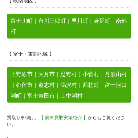
【 峡南地区 】
富士川町
｜
市川三郷町
｜
早川町
｜
身延町
｜
南部
町
【 富士・東部地域 】
上野原市
｜
大月市
｜
忍野村
｜
小菅村
｜
丹波山村
｜
都留市
｜
道志村
｜
鳴沢村
｜
西桂町
｜
富士河口
湖町
｜
富士吉田市
｜
山中湖村
買取り事例は、
【 廃車買取実績紹介 】
からもご覧くださ
い。