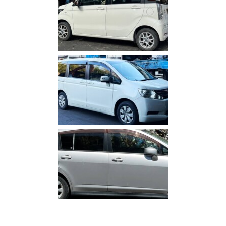
ホンダステップワゴン（大
月市）
日産 ティーダ（身延町）