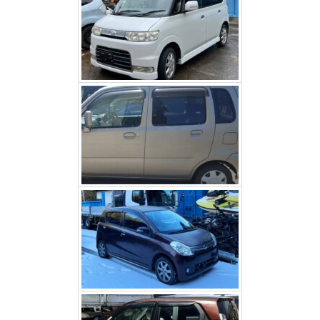
スズキワゴンR（甲斐市）
ダイハツミラ（北杜市）
ホンダNワゴン（富士河口
湖町）