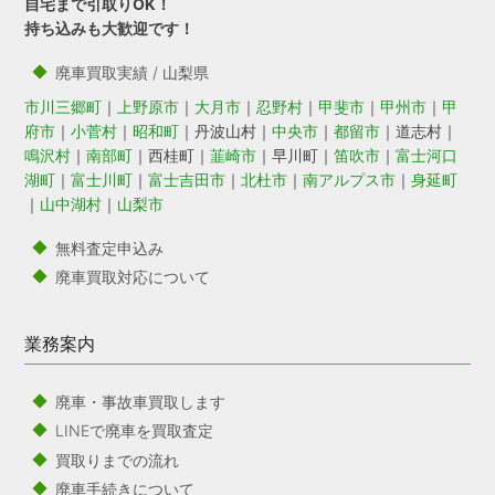
自宅まで引取りOK！
持ち込みも大歓迎です！
廃車買取実績 / 山梨県
市川三郷町
｜
上野原市
｜
大月市
｜
忍野村
｜
甲斐市
｜
甲州市
｜
甲
府市
｜
小菅村
｜
昭和町
｜丹波山村｜
中央市
｜
都留市
｜道志村｜
鳴沢村
｜
南部町
｜西桂町｜
韮崎市
｜早川町｜
笛吹市
｜
富士河口
湖町
｜
富士川町
｜
富士吉田市
｜
北杜市
｜
南アルプス市
｜
身延町
｜
山中湖村
｜
山梨市
無料査定申込み
廃車買取対応について
業務案内
廃車・事故車買取します
LINEで廃車を買取査定
買取りまでの流れ
廃車手続きについて