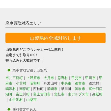
廃車買取対応エリア
山梨県内全域対応します
山梨県内どこでもレッカー代は無料！
自宅まで引取りOK！
持ち込みも大歓迎です！
廃車買取実績 / 山梨県
市川三郷町
｜
上野原市
｜
大月市
｜
忍野村
｜
甲斐市
｜
甲州市
｜
甲
府市
｜
小菅村
｜
昭和町
｜丹波山村｜
中央市
｜
都留市
｜道志村｜
鳴沢村
｜
南部町
｜西桂町｜
韮崎市
｜早川町｜
笛吹市
｜
富士河口
湖町
｜
富士川町
｜
富士吉田市
｜
北杜市
｜
南アルプス市
｜
身延町
｜
山中湖村
｜
山梨市
無料査定申込み