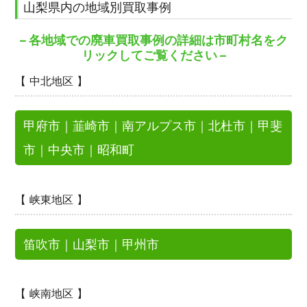
山梨県内の地域別買取事例
– 各地域での廃車買取事例の詳細は市町村名をク
リックしてご覧ください –
【 中北地区 】
甲府市
｜
韮崎市
｜
南アルプス市
｜
北杜市
｜
甲斐
市
｜
中央市
｜
昭和町
【 峡東地区 】
笛吹市
｜
山梨市
｜
甲州市
【 峡南地区 】