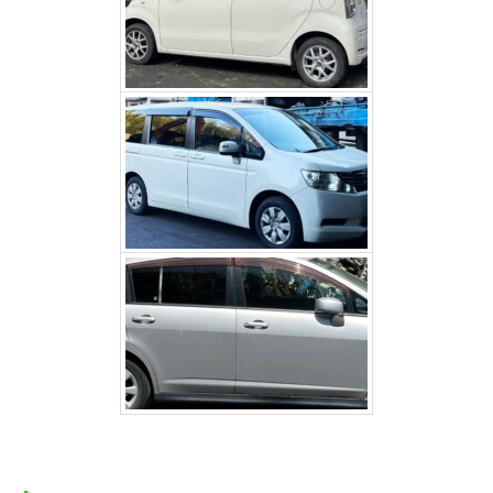
ホンダステップワゴン（大
月市）
日産 ティーダ（身延町）