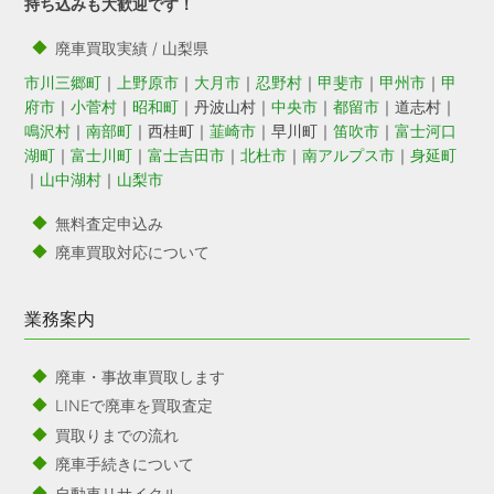
持ち込みも大歓迎です！
廃車買取実績 / 山梨県
市川三郷町
｜
上野原市
｜
大月市
｜
忍野村
｜
甲斐市
｜
甲州市
｜
甲
府市
｜
小菅村
｜
昭和町
｜丹波山村｜
中央市
｜
都留市
｜道志村｜
鳴沢村
｜
南部町
｜西桂町｜
韮崎市
｜早川町｜
笛吹市
｜
富士河口
湖町
｜
富士川町
｜
富士吉田市
｜
北杜市
｜
南アルプス市
｜
身延町
｜
山中湖村
｜
山梨市
無料査定申込み
廃車買取対応について
業務案内
廃車・事故車買取します
LINEで廃車を買取査定
買取りまでの流れ
廃車手続きについて
自動車リサイクル