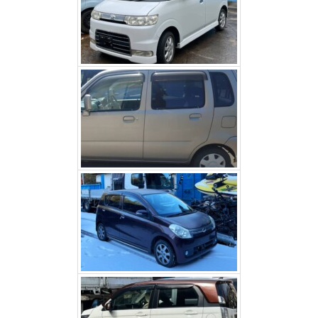
スズキワゴンR（甲斐市）
ダイハツミラ（北杜市）
ホンダNワゴン（富士河口
湖町）