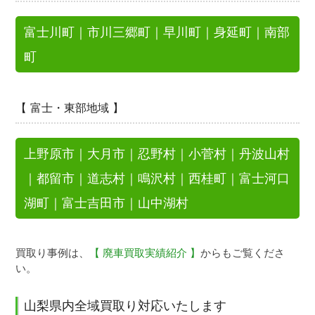
富士川町
｜
市川三郷町
｜
早川町
｜
身延町
｜
南部
町
【 富士・東部地域 】
上野原市
｜
大月市
｜
忍野村
｜
小菅村
｜
丹波山村
｜
都留市
｜
道志村
｜
鳴沢村
｜
西桂町
｜
富士河口
湖町
｜
富士吉田市
｜
山中湖村
買取り事例は、
【 廃車買取実績紹介 】
からもご覧くださ
い。
山梨県内全域買取り対応いたします