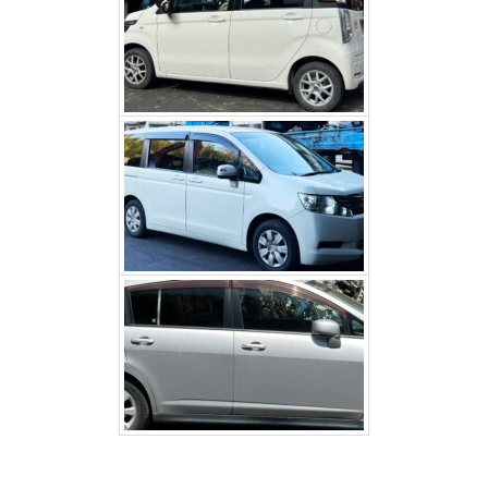
ホンダステップワゴン（大
月市）
日産 ティーダ（身延町）