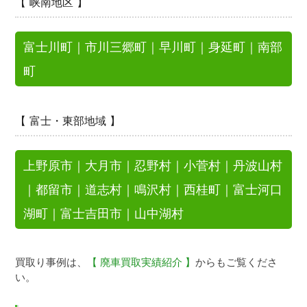
【 峡南地区 】
富士川町
｜
市川三郷町
｜
早川町
｜
身延町
｜
南部
町
【 富士・東部地域 】
上野原市
｜
大月市
｜
忍野村
｜
小菅村
｜
丹波山村
｜
都留市
｜
道志村
｜
鳴沢村
｜
西桂町
｜
富士河口
湖町
｜
富士吉田市
｜
山中湖村
買取り事例は、
【 廃車買取実績紹介 】
からもご覧くださ
い。