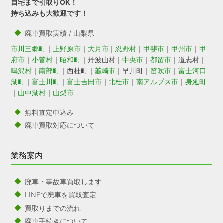
自宅まで引取りOK！
持ち込みも大歓迎です！
廃車買取実績 / 山梨県
市川三郷町
｜
上野原市
｜
大月市
｜
忍野村
｜
甲斐市
｜
甲州市
｜
甲
府市
｜
小菅村
｜
昭和町
｜丹波山村｜
中央市
｜
都留市
｜道志村｜
鳴沢村
｜
南部町
｜西桂町｜
韮崎市
｜早川町｜
笛吹市
｜
富士河口
湖町
｜
富士川町
｜
富士吉田市
｜
北杜市
｜
南アルプス市
｜
身延町
｜
山中湖村
｜
山梨市
無料査定申込み
廃車買取対応について
業務案内
廃車・事故車買取します
LINEで廃車を買取査定
買取りまでの流れ
廃車手続きについて