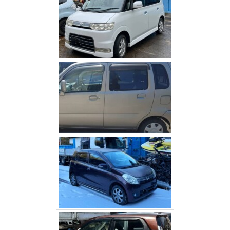
スズキワゴンR（甲斐市）
ダイハツミラ（北杜市）
ホンダNワゴン（富士河口
湖町）