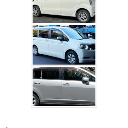
ホンダステップワゴン（大
月市）
日産 ティーダ（身延町）