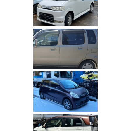
スズキワゴンR（甲斐市）
ダイハツミラ（北杜市）
ホンダNワゴン（富士河口
湖町）