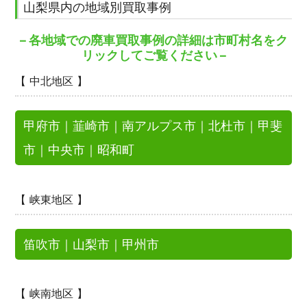
山梨県内の地域別買取事例
– 各地域での廃車買取事例の詳細は市町村名をク
リックしてご覧ください –
【 中北地区 】
甲府市
｜
韮崎市
｜
南アルプス市
｜
北杜市
｜
甲斐
市
｜
中央市
｜
昭和町
【 峡東地区 】
笛吹市
｜
山梨市
｜
甲州市
【 峡南地区 】