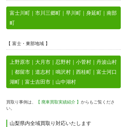
富士川町
｜
市川三郷町
｜
早川町
｜
身延町
｜
南部
町
【 富士・東部地域 】
上野原市
｜
大月市
｜
忍野村
｜
小菅村
｜
丹波山村
｜
都留市
｜
道志村
｜
鳴沢村
｜
西桂町
｜
富士河口
湖町
｜
富士吉田市
｜
山中湖村
買取り事例は、
【 廃車買取実績紹介 】
からもご覧くださ
い。
山梨県内全域買取り対応いたします